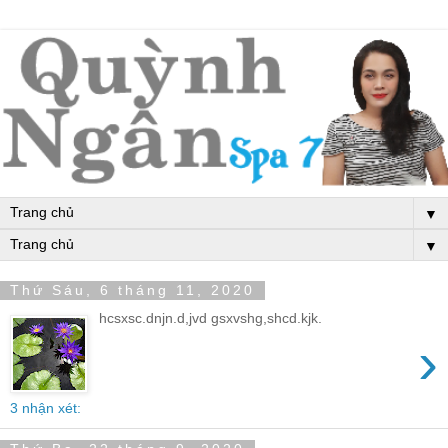
▼
▼
Thứ Sáu, 6 tháng 11, 2020
hcsxsc.dnjn.d,jvd gsxvshg,shcd.kjk.
›
3 nhận xét: