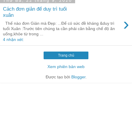
Thứ Ba, 22 tháng 9, 2020
Cách đơn giản để duy trì tuổi
xuân
›
Thế nào đơn Giản mà Đẹp: ...Để có sức đề kháng &duy trì
tuổi Xuân :Trước tiên chúng ta cần phải cân bằng chế độ ăn
uống,khỏe từ trong ...
4 nhận xét:
Trang chủ
Xem phiên bản web
Được tạo bởi
Blogger
.